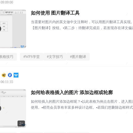
 09:09:00
如何使用 图片翻译工具
当需要对图片内的英文做中文注释时，可以用图片翻译工具实现
【图片翻译】按钮。▪第二步：待翻译完成后，若发现存在译文偏
步：翻译完成后，点击【...
表格技巧
#
WPS学堂
#
文字技巧
#
图片翻译
 06:11:35
如何给表格插入的图片 添加边框或轮廓
如何给插入的图片添加边框呢？▪以此表格为例点击图片，进入图
使用。▪稻壳会员享有丰富多种设计边框。▪若我们想删除边框样式
式。怎么样这个实用...
2+