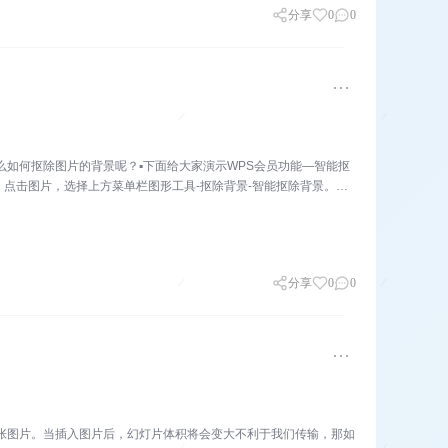
分享
0
0
么如何抠除图片的背景呢？▪下面给大家演示WPS会员功能—智能抠
点击图片，选择上方菜单栏图形工具-抠除背景-智能抠除背景。此
分享
0
0
张图片。当插入图片后，幻灯片体积将会变大不利于我们传输，那如