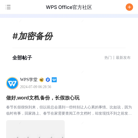
WPS Office官方社区
/
#加密备份
全部帖子
热门
最新发布
WPS学堂
2024-07-09 06:28:56
做好,word文档,备份，长假放心玩
春节长假很快到来，但以前总会遇到一些特别让人心累的事情。比如说，因为
临时有事，回家路上、春节在家需要查阅工作文档时，却发现找不到之前发送
记录、文档被微信清理过期，或者是文档没保存在手机上。有时候一逼急，真
的会吐血……不过不怕，只要学会今天分享的这个小技巧，...