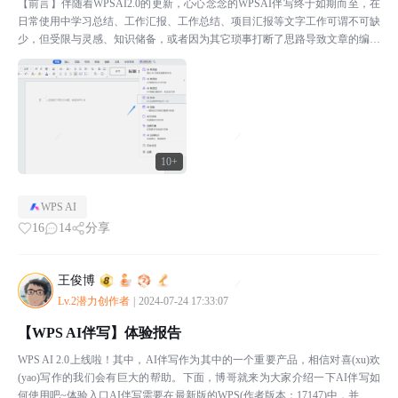
【前言】伴随着WPSAI2.0的更新，心心念念的WPSAI伴写终于如期而至，在
日常使用中学习总结、工作汇报、工作总结、项目汇报等文字工作可谓不可缺
少，但受限与灵感、知识储备，或者因为其它琐事打断了思路导致文章的编写
不能连续从而可能导致文章的割裂感，在WPS...
10+
WPS AI
16
14
分享
王俊博
Lv.2潜力创作者
|
2024-07-24 17:33:07
【WPS AI伴写】体验报告
WPS AI 2.0上线啦！其中，AI伴写作为其中的一个重要产品，相信对喜(xu)欢
(yao)写作的我们会有巨大的帮助。下面，博哥就来为大家介绍一下AI伴写如
何使用吧~体验入口AI伴写需要在最新版的WPS(作者版本：17147)中，并且拥