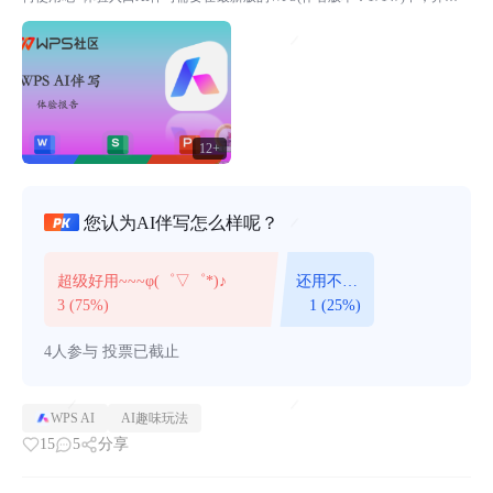
有AI体验官权益(...
12+
您认为AI伴写怎么样呢？
超级好用~~~φ(゜▽゜*)♪
还用不习
惯呢~~~
3 (75%)
1 (25%)
இ௰இ
4人参与
投票已截止
WPS AI
AI趣味玩法
15
5
分享