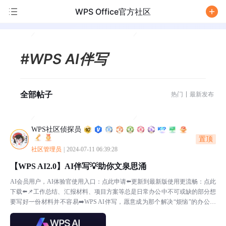
WPS Office官方社区
/
#WPS AI伴写
全部帖子
热门
最新发布
WPS社区侦探员
置顶
社区管理员
|
2024-07-11 06:39:28
【WPS AI2.0】AI伴写💡助你文泉思涌
AI会员用户，AI体验官使用入口：点此申请⬅️更新到最新版使用更流畅：点此
下载⬅️📌工作总结、汇报材料、项目方案等总是日常办公中不可或缺的部分想
要写好一份材料并不容易➡️WPS AI伴写，愿意成为那个解决“烦恼”的办公助
手💡持续保持清晰思路👍辅助生成优质内...