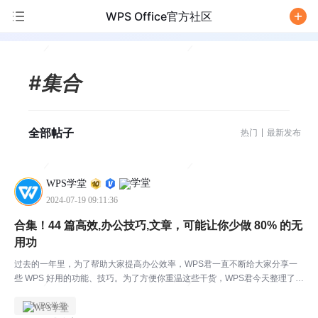
WPS Office官方社区
/
#集合
全部帖子
热门
最新发布
WPS学堂
2024-07-19 09:11:36
合集！44 篇高效,办公技巧,文章，可能让你少做 80% 的无
用功
过去的一年里，为了帮助大家提高办公效率，WPS君一直不断给大家分享一
些 WPS 好用的功能、技巧。为了方便你重温这些干货，WPS君今天整理了 4
4 篇年度最佳内容！记得赶紧收藏+分享起来呀 ~ *注意：本文内容来源于微信
WPS学堂
公众号「WPS学院」01高效技巧类：...