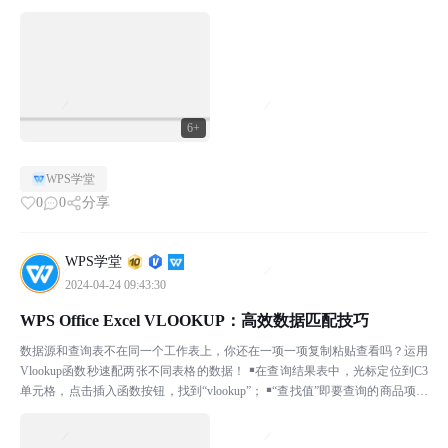
例如查找“张小敬”...
6+
WPS学堂
0
0
分享
WPS学堂
2024-04-24 09:43:30
WPS Office Excel VLOOKUP：高效数据匹配技巧
数据源和查询表不在同一个工作表上，你还在一项一项复制粘贴查看吗？运用
Vlookup函数秒速配两张不同表格的数据！ ￭在查询结果表中，光标定位到C3
单元格，点击插入函数按钮，找到“vlookup”； ￭“查找值”即要查询的商品项，
输入“B3”；“数据表”就是...