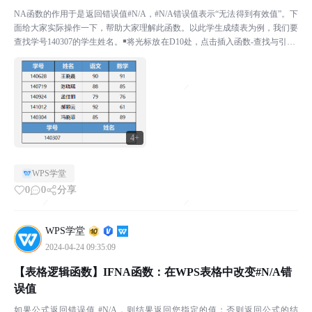
NA函数的作用于是返回错误值#N/A，#N/A错误值表示“无法得到有效值”。下
面给大家实际操作一下，帮助大家理解此函数。以此学生成绩表为例，我们要
查找学号140307的学生姓名。￭将光标放在D10处，点击插入函数-查找与引用-
VLOOKUP函数。此时弹出对...
4+
WPS学堂
0
0
分享
WPS学堂
2024-04-24 09:35:09
【表格逻辑函数】IFNA函数：在WPS表格中改变#N/A错
误值
如果公式返回错误值 #N/A，则结果返回您指定的值；否则返回公式的结