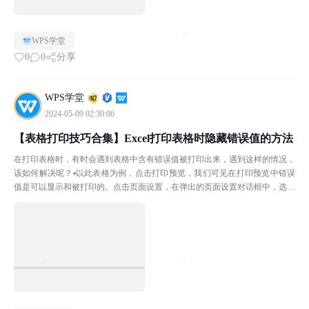
WPS学堂
0
0
分享
WPS学堂
2024-05-09 02:30:06
【表格打印技巧合集】Excel打印表格时隐藏错误值的方法
在打印表格时，有时会遇到表格中含有错误值被打印出来，遇到这样的情况，
该如何解决呢？▪以此表格为例，点击打印预览，我们可见在打印预览中错误
值是可以显示和被打印的。点击页面设置，在弹出的页面设置对话框中，选择
工作表-打印，在“错误单元格打印为”选择设置为空白。...