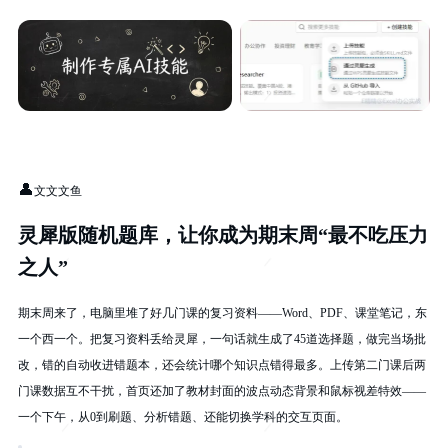
👤
文文文鱼
灵犀版随机题库，让你成为期末周“最不吃压力
之人”
期末周来了，电脑里堆了好几门课的复习资料——Word、PDF、课堂笔记，东
一个西一个。把复习资料丢给灵犀，一句话就生成了45道选择题，做完当场批
改，错的自动收进错题本，还会统计哪个知识点错得最多。上传第二门课后两
门课数据互不干扰，首页还加了教材封面的波点动态背景和鼠标视差特效——
一个下午，从0到刷题、分析错题、还能切换学科的交互页面。