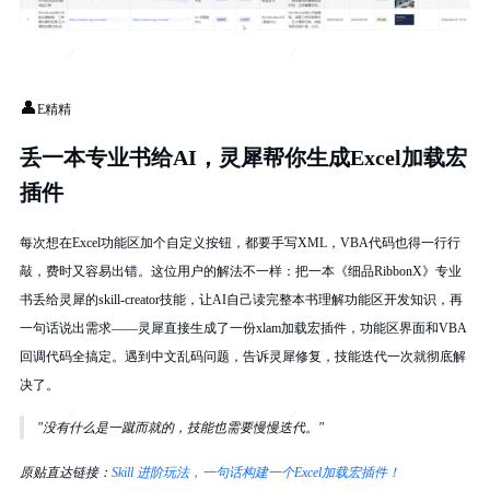
👤
E精精
丢一本专业书给AI，灵犀帮你生成Excel加载宏
插件
每次想在Excel功能区加个自定义按钮，都要手写XML，VBA代码也得一行行
敲，费时又容易出错。这位用户的解法不一样：把一本《细品RibbonX》专业
书丢给灵犀的skill-creator技能，让AI自己读完整本书理解功能区开发知识，再
一句话说出需求——灵犀直接生成了一份xlam加载宏插件，功能区界面和VBA
回调代码全搞定。遇到中文乱码问题，告诉灵犀修复，技能迭代一次就彻底解
决了。
"没有什么是一蹴而就的，技能也需要慢慢迭代。"
原贴直达链接：
Skill 进阶玩法，一句话构建一个Excel加载宏插件！