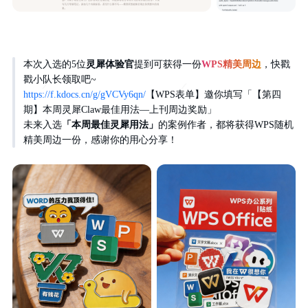
本次入选的5位
灵犀体验官
提到可获得一份
WPS精美周边
，快戳
戳小队长领取吧~
https://f.kdocs.cn/g/gVCVy6qn/
【WPS表单】邀你填写「【第四
期】本周灵犀Claw最佳用法—上刊周边奖励」
未来入选
「本周最佳灵犀用法」
的案例作者，都将获得WPS随机
精美周边一份，感谢你的用心分享！