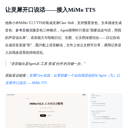
让灵犀开口说话——接入MiMo TTS
他将小米MiMo V2.5 TTS封装成灵犀Claw Skill，支持预置音色、文本描述生成
音色、参考音频克隆音色三种模式，Agent调用时只需说"我要说这句话，用我
的声音说出来"。语音能力与智能日记、生图、云文档深度结合——日记自动
合成语音直接"听"，图片配上语音解说，文件上传云文档可分享，调用记录进
入自我改进系统持续优化。
"语音输出是Agent从'工具'变成'伙伴'的关键一步。"
原贴直达链接：
灵犀Claw实战：从零搭建一个会自我进化的AI Agent（九）让
灵犀开口说话——MiMo TTS