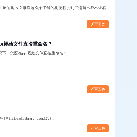
明显的地方？难道这么个ID号的机密程度到了连自己都不让看
写回答
pt裡給文件直接重命名？
況下，怎麼在ppt裡給文件直接重命名？
写回答
function 关闭窗口(){ var wk=CreateObject("kwps.application"); wk.visible=true; const {FindWindowW} = ffi.LoadLibrary('user32', { ...
写回答