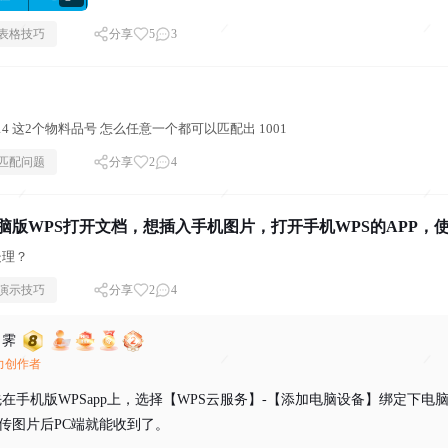
表格技巧
分享
5
3
。
8112019，8112014 这2个物料品号 怎么任意一个都可以匹配出 1001
匹配问题
分享
2
4
脑版WPS打开文档，想插入手机图片，打开手机WPS的APP
处理？
演示技巧
分享
2
4
月霁
潜力创作者
在手机版WPSapp上，选择【WPS云服务】-【添加电脑设备】绑定下电
传图片后PC端就能收到了。