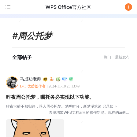
WPS Office官方社区
/
#周公托梦
全部帖子
热门
最新发布
马成功老师
Lv.3 优质创作者
|
2024-11-10 23:13:49
昨夜周公托梦，嘱托务必实现以下功能。
昨夜沉醉不知归路，误入周公托梦。梦醒时分，新梦溪笔谈 记录如下：====
====================希望增加WPS文档ai里的操作功能。现在的ai侧重
点是生成式ai，跟其他大厂的功能类似。几乎都是输入需要的标题生成对应的
相关内容。比如增加：AI...