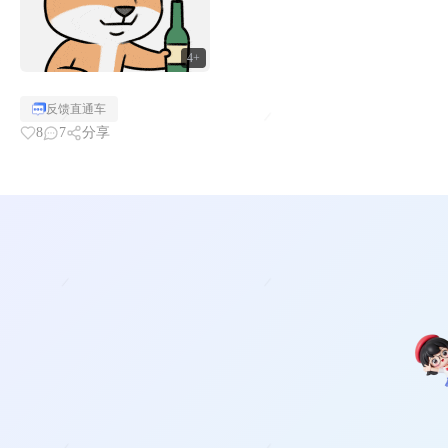
4+
反馈直通车
8
7
分享