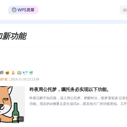
WPS Office官方社区
增加新功能
师
质创作者
|
2024-11-10 23:13:49
昨夜周公托梦，嘱托务必实现以下功能。
昨夜沉醉不知归路，误入周公托梦。梦醒时分，新梦溪笔谈 记录如下：==
功能。现在的ai侧重点是生成式ai，跟其他大厂的功能类似。几乎
4+