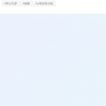
#
周公托梦
#
微醺
#
ai增加新功能