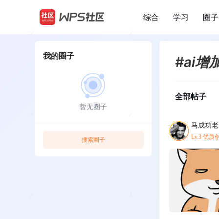
综合
学习
圈子
/
我的圈子
#ai
全部帖子
暂无圈子
马成功老
Lv.3 优
搜索圈子