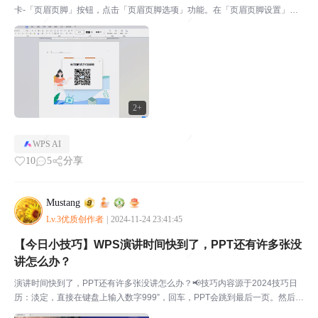
卡-「页眉页脚」按钮，点击「页眉页脚选项」功能。在「页眉页脚设置」弹
窗中勾选「首页不同」。在首页页眉和非首页的页眉中输入不同的内容。编写
好页眉后，点击「关闭」按钮，保存页眉设置，这样就...
2+
WPS AI
10
5
分享
Mustang
Lv.3优质创作者
|
2024-11-24 23:41:45
【今日小技巧】WPS演讲时间快到了，PPT还有许多张没
讲怎么办？
演讲时间快到了，PPT还有许多张没讲怎么办？📢技巧内容源于2024技巧日
历：淡定，直接在键盘上输入数字999”，回车，PPT会跳到最后一页。然后装
着若无其事的样子进行总结发言。当然，想跳过中间某页也可以输入下一张P