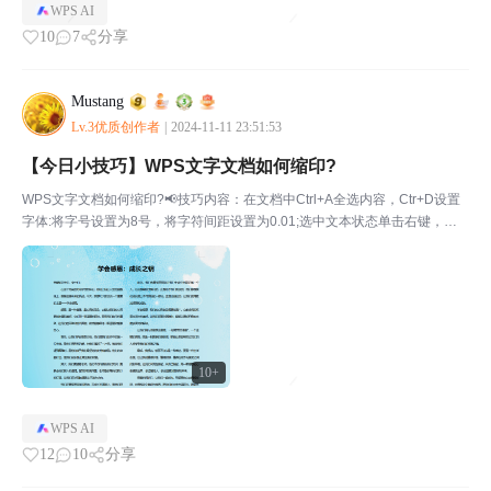
WPS AI
10
7
分享
Mustang
Lv.3优质创作者
|
2024-11-11 23:51:53
【今日小技巧】WPS文字文档如何缩印?
WPS文字文档如何缩印?📢技巧内容：在文档中Ctrl+A全选内容，Ctr+D设置
字体:将字号设置为8号，将字符间距设置为0.01;选中文本状态单击右键，
「段落」中设置行距为「固定值」数值为0，最后在「页面布局」设置分栏为
「两栏」。在文档中Ctl+A全选内容...
10+
WPS AI
12
10
分享