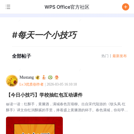
WPS Office官方社区
/
#每天一个小技巧
全部帖子
热门
最新发布
Mustang
Lv.3优质创作者
|
2026-03-05 16:10:18
【今日小技巧】学校抽红包互动课件
📖读一读：红酥手，黄縢酒，满城春色宫墙柳。出自宋代陆游的《钗头凤·红
酥手》译文你红润酥腻的手里，捧着盛上黄縢酒的杯子。春色满城，你却早已
像宫墙中的绿柳那般遥不可及。注释黄縢：酒名。或作“黄藤”。宫墙：南宋以
绍兴为陪都，因此有宫墙。赏析词人回忆往昔与唐氏偕游...