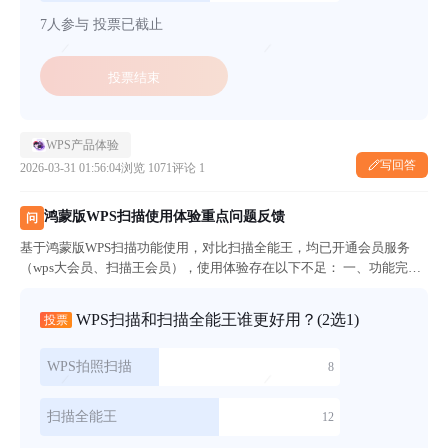
7人参与
投票已截止
投票结束
WPS产品体验
写回答
2026-03-31 01:56:04
浏览 1071
评论 1
鸿蒙版WPS扫描使用体验重点问题反馈
问
基于鸿蒙版WPS扫描功能使用，对比扫描全能王，均已开通会员服务
（wps大会员、扫描王会员），使用体验存在以下不足： 一、功能完善
方面 1、扫描结果默认有限存至云端，扫描结果呈现慢，且无法直接以
PDF分享发送给微信、钉钉，需先导出文件，导出过程会改变原文件
WPS扫描和扫描全能王谁更好用？
(2选1)
投票
命...
WPS拍照扫描
8
扫描全能王
12