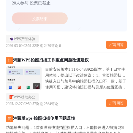
20人参与
投票已截止
投票结束
WPS产品体验
写回答
2026-03-09 02:51:32
浏览 2470
评论 6
鸿蒙WPS拍照扫描工作重点问题改进建议
问
目前安装版本1.11.0-6483925版本，基于日常使
用体验，提出以下改进建议： 1、首页拍照扫描
快捷入口与加号中的拍照扫描入口不一致，基于
6+
使用习惯，建议将拍照扫描与灵犀Ai位置互换，
多数人习惯右手操作点击拍照扫描，如图 2、扫
WPS移动办公
描效果改进，一是对文件边缘...
写回答
2025-12-27 02:59:57
浏览 2564
评论 1
鸿蒙版wps 拍照扫描使用问题反馈
问
功能缺失问题， 1首页没有快捷拍照扫描入口，不能快速进入扫描 2扫