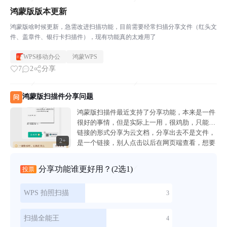
鸿蒙版版本更新
鸿蒙版啥时候更新，急需改进扫描功能，目前需要经常扫描分享文件（红头文
件、盖章件、银行卡扫描件），现有功能真的太难用了
WPS移动办公
鸿蒙WPS
7
2
分享
鸿蒙版扫描件分享问题
问
鸿蒙版扫描件最近支持了分享功能，本来是一件
很好的事情，但是实际上一用，很鸡肋，只能以
链接的形式分享为云文档，分享出去不是文件，
2+
是一个链接，别人点击以后在网页端查看，想要
下载下载入口还很隐蔽，真不知道设计怎么想
的，本来就是在本地生成的文件，为什么不能以
分享功能谁更好用？
(2选1)
投票
文件形...
WPS 拍照扫描
3
扫描全能王
4