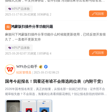
描模式完善，不支持身份证，证件扫描 3扫描结果导出名称与命名名称
不一致 4扫描结果无法直接以PDF 分享给钉钉或者微信 希望能进一步适
WPS产品体验
配优化对标扫描全能王
写回答
2025-11-17 01:26:42
浏览 1036
评论 2
鸿蒙版扫描件分享功能问题
问
麻烦问下鸿蒙版扫描件分享功能什么时候能更新使用，已经反馈开发很
久了，一直都不更新支持
WPS产品体验
写回答
2025-10-20 02:07:35
浏览 1105
评论 4
WPS办公助手
社区管理员
|
2025-10-15 02:06:23
国考今起报名！我看还有谁不会筛选岗位表（内附干货）
2026年国考报名将至，真正的较量，从报名那一刻就已经开始：证件照不合
规审核失败？不会筛选，海量岗位表看得眼花缭乱？别让报名阶段的琐碎和犹
豫，消耗了宝贵的备考精力。报考证件照、职位表筛选，两大报考难题，用W
PS一站式搞定，帮你把时间省下来冲刺刷题。01一台...