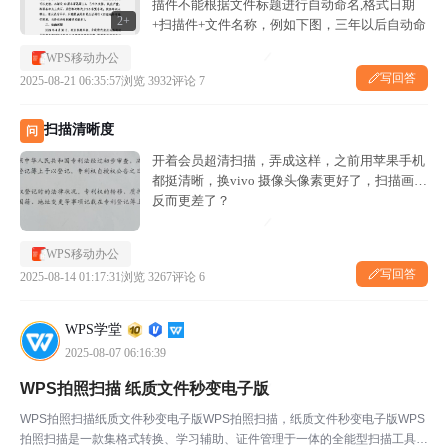
描件不能根据文件标题进行自动命名,格式日期
2+
+扫描件+文件名称，例如下图，三年以后自动命
名为20250821-扫描件-关于宁菠县三股水光伏发
WPS移动办公
电项目 4＃光伏区马桑湾进场道...
写回答
2025-08-21 06:35:57
浏览 3932
评论 7
扫描清晰度
问
开着会员超清扫描，弄成这样，之前用苹果手机
都挺清晰，换vivo 摄像头像素更好了，扫描画质
反而更差了？
WPS移动办公
写回答
2025-08-14 01:17:31
浏览 3267
评论 6
WPS学堂
2025-08-07 06:16:39
WPS拍照扫描 纸质文件秒变电子版
WPS拍照扫描纸质文件秒变电子版WPS拍照扫描，纸质文件秒变电子版WPS
拍照扫描是一款集格式转换、学习辅助、证件管理于一体的全能型扫描工具，