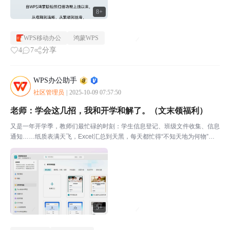
8+
WPS移动办公
鸿蒙WPS
4
7
分享
WPS办公助手
社区管理员
|
2025-10-09 07:57:50
老师：学会这几招，我和开学和解了。（文末领福利）
又是一年开学季，教师们最忙碌的时刻：学生信息登记、班级文件收集、信息
通知……纸质表满天飞，Excel汇总到天黑，每天都忙得“不知天地为何物”。
先别急~几个WPS妙招，让你从容面对开学季！01规范化收集，智能表单更高
效校服尺码登记、新生报名登记、身份材料收集...
5+