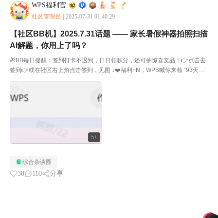
WPS福利官
社区管理员
|
2025-07-31 01:40:29
【社区BB机】2025.7.31话题 —— 家长暑假神器拍照扫描
AI解题，你用上了吗？
🎁BB每日提醒：签到打卡不迟到，日日领积分，还可抽惊喜奖品！👉点击去
签到👉或在社区右上角点击签到，见图 ↓❤️福利+N，WPS喊你来领 “93天超
会免费试用“ 啦！快来~【拍照扫描-AI解题】孩子/学生作业太多，一时无法快
速检查？作业习题越来越卷，家长如何...
5+
综合杂谈圈
38
110
分享