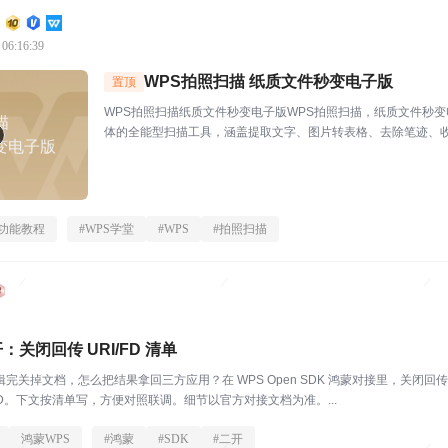
 06:16:39
WPS拍照扫描 纸质文件秒变电子版
置顶
WPS拍照扫描纸质文件秒变电子版WPS拍照扫描，纸质文件秒变
描
体的全能型扫描工具，涵盖提取文字、图片转表格、去除笔迹、
变电子版
公学习更轻松！一、...
功能教程
#
WPS学堂
#
WPS
#
拍照扫描
：关闭回传 URI/FD 清单
完关掉文档，怎么把结果拿回三方应用？在 WPS Open SDK 鸿蒙对接里，关闭回传挂
或 FD。下文按清单写，方便对照联调。细节以官方对接文档为准。...
鸿蒙WPS
#
鸿蒙
#
SDK
#
二开