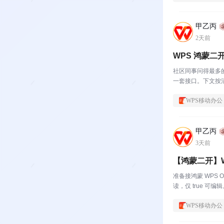
甲乙丙
2天前
WPS 鸿蒙
社区同事问得最多的
一套接口。下文按清
WPS移动办公
甲乙丙
3天前
【鸿蒙二开】
准备接鸿蒙 WPS O
读，仅 true 可编
WPS移动办公