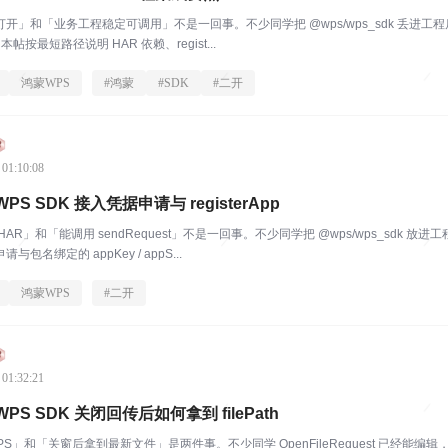
打开」和「业务工程稳定可调用」不是一回事。不少同学把 @wps/wps_sdk 丢进工程后，
本帖按最短路径说明 HAR 依赖、regist...
鸿蒙WPS
#
鸿蒙
#
SDK
#
二开
 01:10:08
S SDK 接入凭据申请与 registerApp
R」和「能调用 sendRequest」不是一回事。不少同学把 @wps/wps_sdk 放进工
包名绑定的 appKey / appS...
鸿蒙WPS
#
二开
 01:32:21
S SDK 关闭回传后如何拿到 filePath
PS」和「关窗后拿到最新文件」是两件事。不少同学 OpenFileRequest 已经