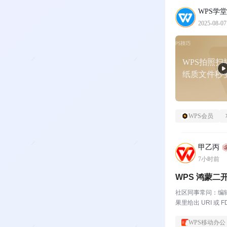
WPS学堂
2025-08-07
WPS拍照扫
纸质文件秒
WPS会员
甲乙丙
7小时前
WPS 鸿蒙二开
社区同事常问：编辑
果里给出 URI 
WPS移动办公