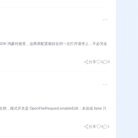
 SDK 鸿蒙对接里，这两类配置都挂在同一次打开请求上，不必另走
分享
4
0
OpenFileRequest.enableEdit：未设或 false 只
分享
4
1