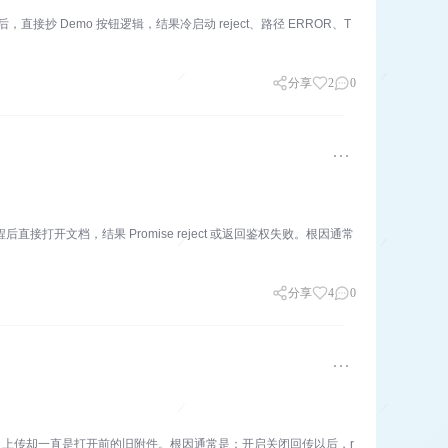
直接抄 Demo 按钮逻辑，结果冷启动 reject、路径 ERROR、T
分享
2
0
程后直接打开文档，结果 Promise reject 或返回鉴权失败。根因通常
分享
4
0
能编辑，上传却一直是打开前的旧附件。根因通常是：开启关闭回传以后，r