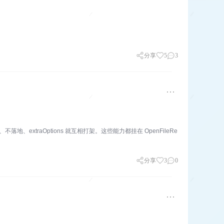
分享
5
3
xtraOptions 就互相打架。这些能力都挂在 OpenFileRe
分享
3
0