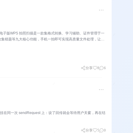
电子版WPS 拍照扫描是一款集格式转换、学习辅助、证件管理于一
收集错题等九大核心功能，手机一拍即可实现高质量文件处理，让办
分享
8
6
在同一次 sendRequest 上：设了回传就会等待用户关窗，再在结
分享
5
0