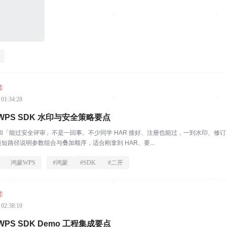
 01:34:28
PS SDK 水印与安全策略要点
能过安全评审」不是一回事。不少同学 HAR 接好、注册也能过，一到水印、修订、不落地、e
按最短路径说明参数组合与叠加顺序，适合刚拿到 HAR、要...
鸿蒙WPS
#
鸿蒙
#
SDK
#
二开
 02:38:10
PS SDK Demo 工程集成要点