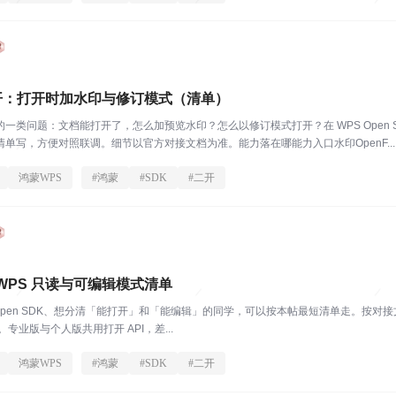
二开：打开时加水印与修订模式（清单）
一类问题：文档能打开了，怎么加预览水印？怎么以修订模式打开？在 WPS Open
单写，方便对照联调。细节以官方对接文档为准。能力落在哪能力入口水印OpenF...
鸿蒙WPS
#
鸿蒙
#
SDK
#
二开
WPS 只读与可编辑模式清单
pen SDK、想分清「能打开」和「能编辑」的同学，可以按本帖最短清单走。按对接文档，模式开关是 
辑。专业版与个人版共用打开 API，差...
鸿蒙WPS
#
鸿蒙
#
SDK
#
二开