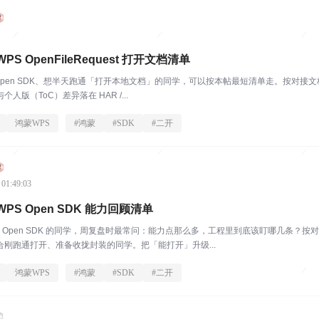
S OpenFileRequest 打开文档清单
pen SDK、想半天跑通「打开本地文档」的同学，可以按本帖最短清单走。按对接文档，打开 API 
个人版（ToC）差异落在 HAR /...
鸿蒙WPS
#
鸿蒙
#
SDK
#
二开
 01:49:03
S Open SDK 能力回顾清单
 Open SDK 的同学，周复盘时最常问：能力点那么多，工程里到底该盯哪几条？按对接文档，A
刚跑通打开、准备收拢封装的同学。把「能打开」升级...
鸿蒙WPS
#
鸿蒙
#
SDK
#
二开