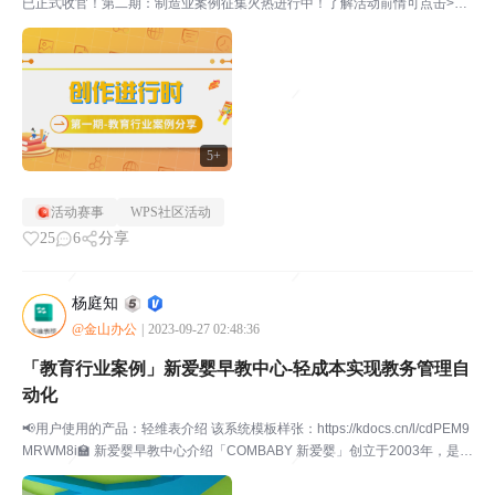
已正式收官！第二期：制造业案例征集火热进行中！了解活动前情可点击>>
【创作进行时】教师节献礼-教育案例征集🎈让我们一起来揭晓获奖情况！本
次教育行业案例征集共收到12份投稿作品，本次评审采用...
5+
活动赛事
WPS社区活动
25
6
分享
杨庭知
@金山办公
|
2023-09-27 02:48:36
「教育行业案例」新爱婴早教中心-轻成本实现教务管理自
动化
📢用户使用的产品：轻维表介绍 该系统模板样张：https://kdocs.cn/l/cdPEM9
MRWM8i🏫 新爱婴早教中心介绍「COMBABY 新爱婴」创立于2003年，是中
国知名的0-6岁早期教育机构， 开创了中国蒙台梭利教育的先河，是美国蒙台