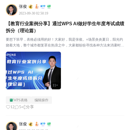
张俊
2023-09-30 02:50:19
【教育行业案例分享】通过WPS AI做好学生年度考试成绩
拆分（理论篇）
要想下班早，表格必须用的好！大家好，我是张俊。⭐场景炎炎夏日，阳光灼
烧着大地，整个城市都笼罩在热浪之中，大家都纷纷寻找各种方法来消暑时，
突然接到了20年前的数学老师私信，现在是我曾经中学的教导主任，现在负
责八年级学生在2022年9月至今年6月份共10次考试...
11+
WPS表格
编辑操作
12
5
分享
张俊