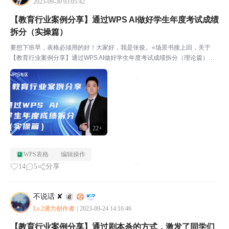
2023-09-30 03:05:42
【教育行业案例分享】通过WPS AI做好学生年度考试成绩
拆分（实操篇）
要想下班早，表格必须用的好！大家好，我是张俊。⭐场景书接上回，关于
【教育行业案例分享】通过WPS AI做好学生年度考试成绩拆分（理论篇）的
帖子，收到许多宝子反映，希望出一期，关于如何将“原始数据源”处理成“修改
后数据源”的详细步骤，必须安排！今天它来了~表...
22+
WPS表格
编辑操作
14
5
分享
不说话 ✘
Lv.2潜力创作者
|
2023-09-24 14:16:46
【教育行业案例分享】通过剧本杀的方式，激发了同学们