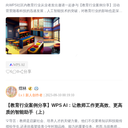
向WPS社区内教育行业从业者发出邀请一起参与【教育行业案例分享】活动
背景随着科技的迅速发展，人工智能技术的突破，对教育行业的影响也是深远
而多样的，技术的升级为老师提供了更多的教学工具和资源、以及提供辅助工
具和支持。WPS作为国内领先办公软件，一直为老师们提...
3+
WPS AI
6
0
分享
熠林
Lv.1 新人创作者
|
2023-09-10 00:19:10
【教育行业案例分享】WPS AI：让教师工作更高效、更高
质的智能助手（上）
💡导言：教师是启蒙社会、培养人才的关键力量。他们不仅要将知识和技能传
授给学生,还承担着塑造青少年时期品格、能力的重要任务。然而,当前教师们