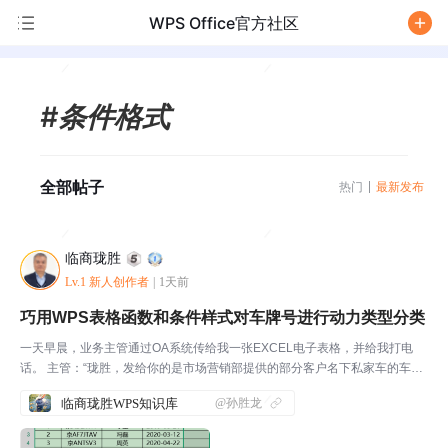
WPS Office官方社区
/
#条件格式
全部帖子
热门
最新发布
临商珑胜
Lv.1 新人创作者
|
1天前
巧用WPS表格函数和条件样式对车牌号进行动力类型分类
一天早晨，业务主管通过OA系统传给我一张EXCEL电子表格，并给我打电
话。 主管：“珑胜，发给你的是市场营销部提供的部分客户名下私家车的车牌
信息，测试一下，把燃油车和新能源车的动力类型抽取出来，作为以后拓展客
临商珑胜WPS知识库
@孙胜龙
户资源、增强获客能力的参考依据。”我：“这...