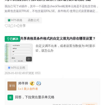
我自己写了xll插件，其中一个函数是checkText检测单元格是不是包含空格，
如果包含返回TRUE，不包含返回FALSE。条件格式-使用公式设置要确定的
单元格-输入公式=NOT(CheckText(D1))，这时候条件格式的公式是起作用
WPS表格
函数公式
的。但是只要保存后...
2
1
分享
共享表格里条件格式的自定义填充内容在哪里设置？
已解决
自定义调不出来，或者设置当数值为1时显示
☑️，该怎么办
2+
WPS云文档
2026-01-03 02:49:07
浏览 1953
帅羊帅
Lv.1 新人创作者
回答，下拉突出显示单元格
答