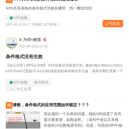
WPS共享表格的条件格式功能在哪里，找一圈没找到
WPS表格
写回答
2025-08-12 06:17:19
浏览 2427
评论 2
A-为你v俯首
2025-06-19 02:47:02
条件格式没有生效
【金山文档 | WPS云文档】 XXX设备交付跟进计划 - 修改https://kdocs.cn/l/cu
kYFxTsrwOZ里面J5:NJ114区域里面的条件格式不生效，请高手帮忙查看一下
WPS表格
格式样式
2
9
分享
请教，条件格式的应用范围如何锁定？？？
问
现在遇到一个头疼的问题，我给D列设置了高亮
显示重复项，如图这样。（该列中是以文本格式
存放的20位数电票号码） 但是，当我在D列中移