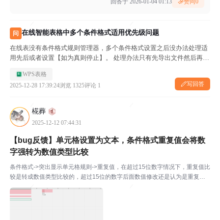
回答于 2026-01-04 01:13
赞同
0
在线智能表格中多个条件格式适用优先级问题
问
在线表没有条件格式规则管理器，多个条件格式设置之后没办法处理适
用先后或者设置【如为真则停止】。 处理办法只有先导出文件然后再开
协作模式吗？ 请问有没有直接在在线表中处理的方法？
WPS表格
写回答
2025-12-28 17:39:24
浏览 1325
评论 1
椛葬
2025-12-12 07:44:31
【bug反馈】单元格设置为文本，条件格式重复值会将数
字强转为数值类型比较
条件格式->突出显示单元格规则->重复值，在超过15位数字情况下，重复值比
较是转成数值类型比较的，超过15位的数字后面数值修改还是认为是重复
值，哪怕把单元格格式设置为文本还是会做这个转换，纯文本就没有这个问题
版本号 12.1.0.24.034