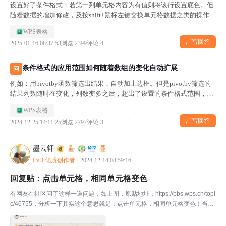
设置好了条件格式：若第一列单元格内容为有值则将该行设置底色。但
随着数据的增加修改，及按shift+鼠标左键交换单元格数据之类的操作，
发现有底色的单元格不再根据第一列单元格变化，管理规划也发现规划
WPS表格
也有变化，请问该如何避免这种情况发生？
写回答
2025-01-16 08:37:53
浏览 2399
评论 4
条件格式的应用范围如何随着数组的变化自动扩展
问
例如：用pivotby函数筛选出结果，自动加上边框。但是pivotby筛选的
结果列数随时在变化，列数变多之后，超出了设置的条件格式范围，就
需要重新去定义条件格式的应用范围。
WPS表格
写回答
2024-12-25 14:11:25
浏览 2797
评论 3
墨云轩
Lv.3 优质创作者
|
2024-12-14 08:59:16
回复贴：点击单元格，相同单元格变色
有网友在社区问了这样一道问题，如上图，原贴地址：https://bbs.wps.cn/topi
c/46755，分析一下其实这个意思就是：点击单元格，相同单元格变色！当然
这个已经有大佬给出了用JS宏或VBA宏代码来完成，但对于我们小白来说，
这比较困难。在这里...