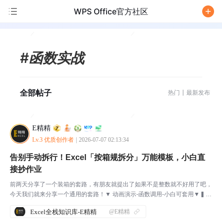
WPS Office官方社区
/
#函数实战
全部帖子
热门
最新发布
E精精
Lv.3 优质创作者
|
2026-07-07 02:13:34
告别手动拆行！Excel「按箱规拆分」万能模板，小白直
接抄作业
前两天分享了一个装箱的套路，有朋友就提出了如果不是整数就不好用了吧，
今天我们就来分享一个通用的套路！▼ 动画演示-函数调用-小白可套用▼▍装
箱思路解析本次我们就先来解决网友的问题，非整数装箱问题，同时添加上箱
Excel全栈知识库-E精精
@E精精
号，本次我们不追求Code Golf,主要解决问...