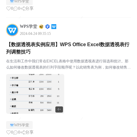
WPS学堂
0
0
分享
WPS学堂
2024-04-24 09:35:15
【数据透视表实例应用】WPS Office Excel数据透视表行
列调整技巧
在生活和工作中我们常在EXCEL表格中使用数据透视表进行筛选和统计。那
么如何修改数据透视表的行列字段顺序呢？以此销售表为例，如何修改销售
额、数量、单价的列顺序呢？￭将光标放在（A6）处，右键选择“移动”-“将销
售员下移”。我们就可以将“销售员”字段移至下方...
4+
WPS学堂
0
0
分享