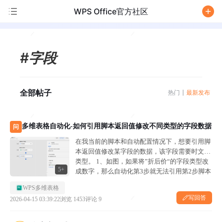
WPS Office官方社区
/
#字段
全部帖子
热门
最新发布
多维表格自动化-如何引用脚本返回值修改不同类型的字段数据
问
在我当前的脚本和自动配置情况下，想要引用脚
本返回值修改某字段的数据，该字段需要时文本
类型。 1、如图，如果将”折后价“的字段类型改
5+
成数字，那么自动化第3步就无法引用第2步脚本
的返回值。 2、经过交叉验证，原价字段和折扣
WPS多维表格
率字段改为文本或者数据都不影响，只有你...
写回答
2026-04-15 03:39:22
浏览 1453
评论 9