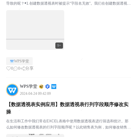
导致的呢？￭1.创建数据透视表时被提示“字段名无效”。我们在创建数据透视表
时被系统提示数据透视表字段名无效，这是因为我们的数据表源某列无标题导
致的。我们将标题补充，就可以正常创建透视表了。...
9+
WPS学堂
0
0
分享
WPS学堂
2024-04-24 09:42:09
【数据透视表实例应用】数据透视表行列字段顺序修改实
操
在生活和工作中我们常在EXCEL表格中使用数据透视表进行筛选和统计。那
么如何修改数据透视表的行列字段顺序呢？以此销售表为例，如何修改销售
额、数量、单价的列顺序呢？￭将光标放在（A6）处，右键选择“移动”-“将销