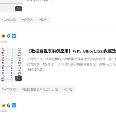
正常创建透视表了。...
9+
#
WPS学堂
#
透视表
#
排序
 09:35:18
【数据透视表实例应用】WPS Office Excel数
在销售工作中常常使用Excel的数据透视表便于筛选和统计，
视表为例。￭按住【Ctrl】勾选所要分组的内容区域，右键-点
表的日期进...
4+
#
WPS学堂
#
数据透视表如何进行分组
#
分组
 09:35:16