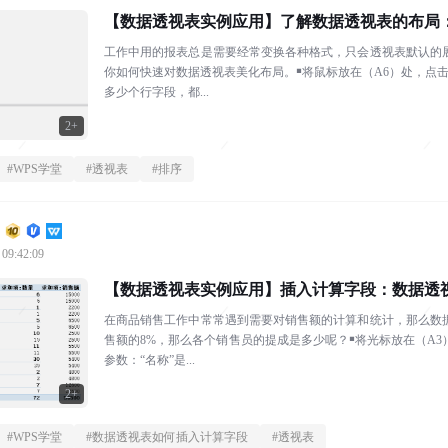
【数据透视表实例应用】了解数据透视表的布局
工作中用的报表总是需要经常变换各种格式，只会透视表默认的
你如何快速对数据透视表美化布局。￭将鼠标放在（A6）处，点击
多少个行字段，都...
2+
#
WPS学堂
#
透视表
#
排序
 09:42:09
【数据透视表实例应用】插入计算字段：数据透
在商品销售工作中常常遇到需要对销售额的计算和统计，那么数
售额的8%，那么各个销售员的提成是多少呢？￭将光标放在（A3
参数：“名称”是...
2+
#
WPS学堂
#
数据透视表如何插入计算字段
#
透视表