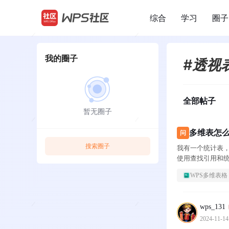
综合
学习
圈子
/
我的圈子
#透视
全部帖子
暂无圈子
多维表怎么
问
搜索圈子
我有一个统计表，
使用查找引用和统
WPS多维表格
wps_131
2024-11-14