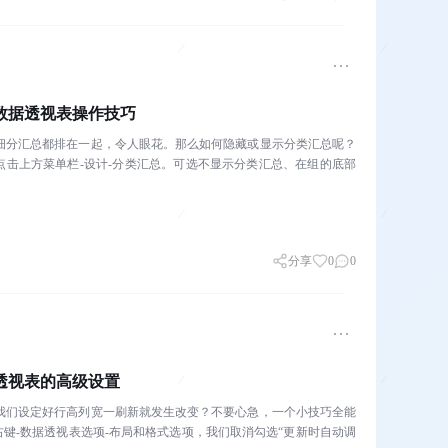
数据透视表操作技巧
细分汇总都排在一起，令人眼花。那么如何隐藏或显示分类汇总呢？
点击上方菜单栏-设计-分类汇总。可选不显示分类汇总、在组的底部
分享
0
0
透视表的高级设置
我们设定好行高列宽一刷新就发生改变？不要心急，一个小技巧全能
右键-数据透视表选项-布局和格式选项，我们取消勾选“更新时自动调