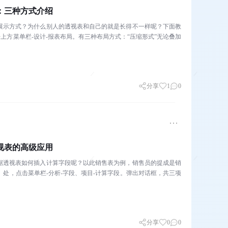
：三种方式介绍
展示方式？为什么别人的透视表和自己的就是长得不一样呢？下面教
上方菜单栏-设计-报表布局。有三种布局方式：“压缩形式”无论叠加
分享
1
0
视表的高级应用
据透视表如何插入计算字段呢？以此销售表为例，销售员的提成是销
）处，点击菜单栏-分析-字段、项目-计算字段。弹出对话框，共三项
分享
0
0