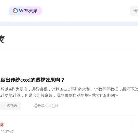
WPS Office官方社区
表
做出传统excel的透视效果啊？
想以A列为基准，进行透视，计算B/C/D等列的求和、计数等等数据，想问下
计功能计算，但是会比较麻烦，我想做到自动新增~ 求大佬们指教~
透视表
分享
2
8
 02:37:47