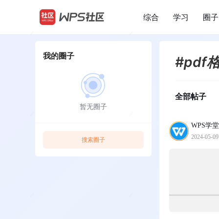
综合
学习
圈子
/
我的圈子
#pdf
全部帖子
暂无圈子
WPS学堂
2024-05-09
搜索圈子