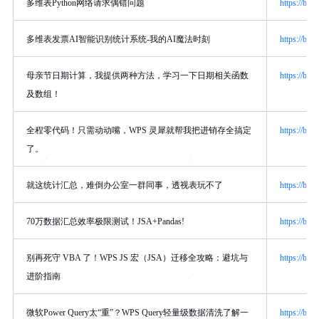
多维表Python网络请求偶错问题
https://bbs
多维表发票AI智能识别统计系统-我的AI魔法时刻
https://bbs
母亲节日期计算，我提供两种方法，学习一下日期相关函数
https://bbs
及数组！
全程零代码！只需动动嘴，WPS 灵犀就帮我把进销存全搞定
https://bbs
了。
就这统计汇总，难倒办公室一群同事，透视表玩不了
https://bbs
70万数据汇总效率极限测试！JSA+Pandas!
https://bbs
别再死守 VBA 了！WPS JS 宏（JSA）迁移全攻略：避坑与
https://bbs
进阶指南
微软Power Query太“重”？WPS Query轻量级数据清洗了解一
https://bbs