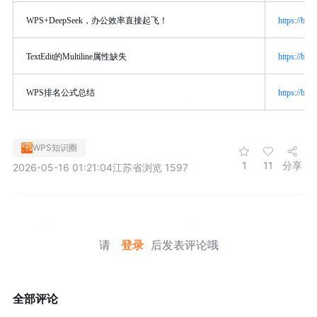
WPS+DeepSeek，办公效率直接起飞！
https://bbs
TextEdit的Multiline属性缺失
https://bbs
WPS排名公式总结
https://bbs
WPS知识圈
1
11
分享
2026-05-16 01:21:04
江苏省
浏览 1597
请
登录
后发表评论哦
全部评论