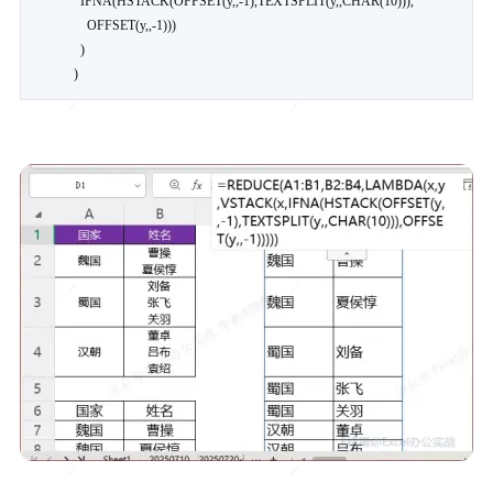
    IFNA(HSTACK(OFFSET(y,,-1),TEXTSPLIT(y,,CHAR(10))),

      OFFSET(y,,-1)))

    )

  )