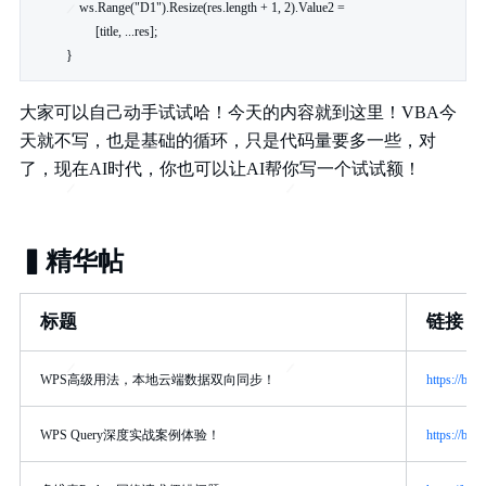
    ws.Range("D1").Resize(res.length + 1, 2).Value2 =

         [title, ...res];

}
大家可以自己动手试试哈！今天的内容就到这里！VBA今
天就不写，也是基础的循环，只是代码量要多一些，对
了，现在AI时代，你也可以让AI帮你写一个试试额！
▍精华帖
标题
链接
WPS高级用法，本地云端数据双向同步！
https://bbs
WPS Query深度实战案例体验！
https://bbs