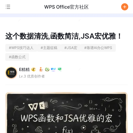
WPS Office官方社区
/
这个数据清洗,函数简洁,JSA宏优雅！
#
WPS技巧达人
#
主题征稿
#
JSA宏
#
靠谱AI办公WPS
#
函数公式
E精精
Lv.3 优质创作者