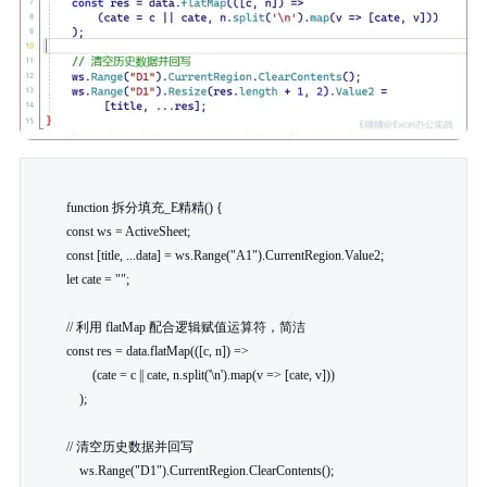
function 拆分填充_E精精() {

const ws = ActiveSheet;

const [title, ...data] = ws.Range("A1").CurrentRegion.Value2;

let cate = "";

// 利用 flatMap 配合逻辑赋值运算符，简洁

const res = data.flatMap(([c, n]) =>

        (cate = c || cate, n.split('\n').map(v => [cate, v]))

    );

// 清空历史数据并回写

    ws.Range("D1").CurrentRegion.ClearContents();
