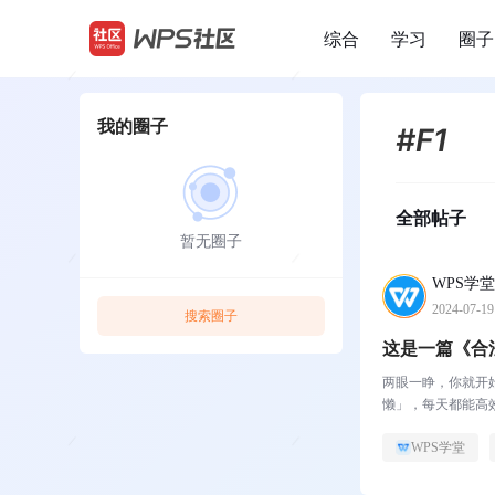
综合
学习
圈子
/
我的圈子
#F1
全部帖子
暂无圈子
WPS学堂
2024-07-19
搜索圈子
这是一篇《合
两眼一睁，你就开
懒」，每天都能高效
WPS学堂