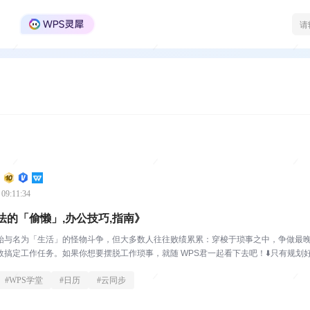
WPS Office官方社区
 09:11:34
法的「偷懒」,办公技巧,指南》
始与名为「生活」的怪物斗争，但大多数人往往败绩累累：穿梭于琐事之中，争做最
搞定工作任务。如果你想要摆脱工作琐事，就随 WPS君一起看下去吧！⬇️只有规划好今
#
WPS学堂
#
日历
#
云同步