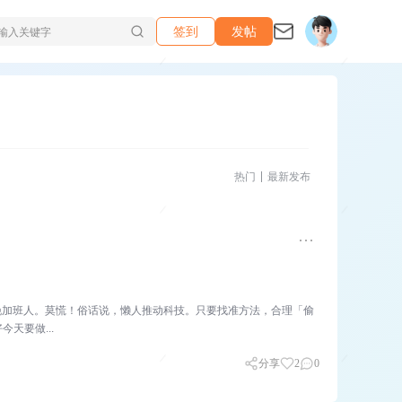
签到
发帖
热门
最新发布
晚加班人。莫慌！俗话说，懒人推动科技。只要找准方法，合理「偷
天要做...
分享
2
0