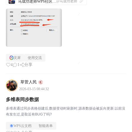
马成功老师WPS社区发帖合集
@马成功老师
灵犀
使用交流
4
1
分享
草菅人民
2026-03-15 08:44:32
多维表同步数据
多维表通过同步表格创建后,数据变动时刷新时,源表数据会被反向更新.以前没
有发生过,是取近有BUG了吗?
WPS云文档
智能表单