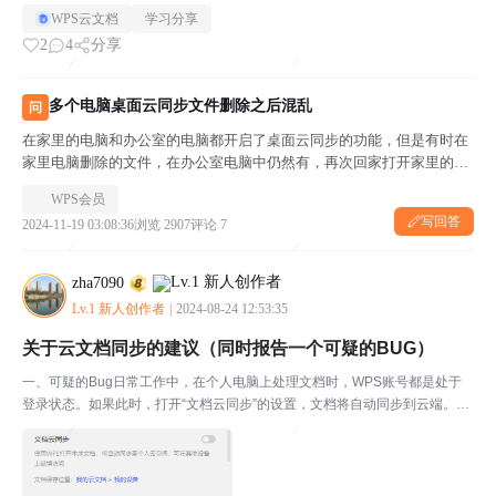
WPS云文档
学习分享
2
4
分享
多个电脑桌面云同步文件删除之后混乱
问
在家里的电脑和办公室的电脑都开启了桌面云同步的功能，但是有时在
家里电脑删除的文件，在办公室电脑中仍然有，再次回家打开家里的电
脑，又发现之前删除的文件从办公室电脑中同步了过来，常常要重复删
WPS会员
除。或者在家里编辑的文件，在办公室电脑桌面没有同步，这种现象如
写回答
2024-11-19 03:08:36
浏览 2907
评论 7
何解决？
zha7090
Lv.1 新人创作者
|
2024-08-24 12:53:35
关于云文档同步的建议（同时报告一个可疑的BUG）
一、可疑的Bug日常工作中，在个人电脑上处理文档时，WPS账号都是处于
登录状态。如果此时，打开“文档云同步”的设置，文档将自动同步到云端。但
今日我发现我将上述设置关闭状态（如下图）后，打开本地表格文件（注：不
是云文档，而是存在本机上的文件。该文件在以前”文...