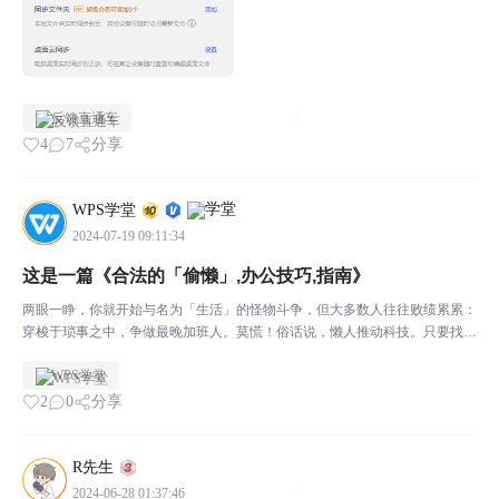
反馈直通车
4
7
分享
WPS学堂
2024-07-19 09:11:34
这是一篇《合法的「偷懒」,办公技巧,指南》
两眼一睁，你就开始与名为「生活」的怪物斗争，但大多数人往往败绩累累：
穿梭于琐事之中，争做最晚加班人。莫慌！俗话说，懒人推动科技。只要找准
方法，合理「偷懒」，每天都能高效搞定工作任务。如果你想要摆脱工作琐
WPS学堂
事，就随 WPS君一起看下去吧！⬇️只有规划好今天要做...
2
0
分享
R先生
2024-06-28 01:37:46