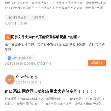
如果文件没有后缀，直接无法同步，不清楚这个逻辑是什么。后续也无法支持
没有后缀的文件同步么？不支持同步的文件或者文件夹规则，也没有找到哪里
可以查询。
WPS云文档
WPS云盘
0
1
分享
同步文件夹为什么不能设置移动硬盘上的呢？
问
这个问题也太扯了吧。我的整个系统都在移动硬盘上跑啊。这让我很难
受啊
WPS 365魔法社
写回答
2025-08-16 10:40:50
浏览 3745
评论 4
OliverWang
2025-07-10 09:55:12
mac系统 网盘同步功能占用太大存储空间！！！！！
设备系统：MacWPS版本：2025夏季更新12.1.21861产品：公共问题描述：
昨日，在使用电脑的过程中，macOS系统弹出提示，提示本人电脑存储空间
不足。随后，本人打开了“系统设置-通用-存储空间”界面，并进一步查看了“应