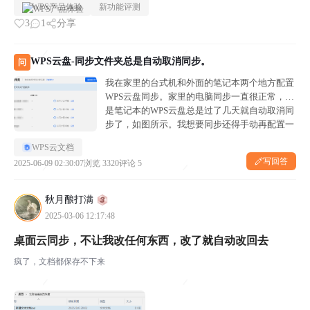
WPS产品体验
新功能评测
用程序”部分，发现WPS O...
3
1
分享
WPS云盘-同步文件夹总是自动取消同步。
问
我在家里的台式机和外面的笔记本两个地方配置
WPS云盘同步。家里的电脑同步一直很正常，但
是笔记本的WPS云盘总是过了几天就自动取消同
步了，如图所示。我想要同步还得手动再配置一
下路径，但是过了几天又取消了。 请问如何能稳
WPS云文档
定同步？
写回答
2025-06-09 02:30:07
浏览 3320
评论 5
秋月酿打满
2025-03-06 12:17:48
桌面云同步，不让我改任何东西，改了就自动改回去
疯了，文档都保存不下来