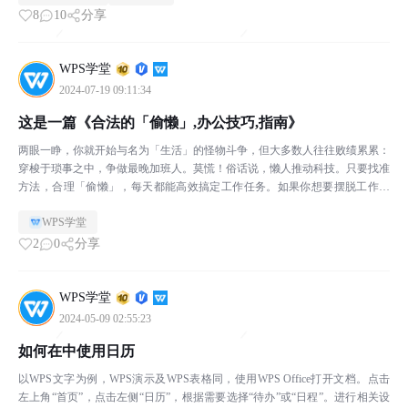
8
10
分享
WPS学堂
2024-07-19 09:11:34
这是一篇《合法的「偷懒」,办公技巧,指南》
两眼一睁，你就开始与名为「生活」的怪物斗争，但大多数人往往败绩累累：
穿梭于琐事之中，争做最晚加班人。莫慌！俗话说，懒人推动科技。只要找准
方法，合理「偷懒」，每天都能高效搞定工作任务。如果你想要摆脱工作琐
事，就随 WPS君一起看下去吧！⬇️只有规划好今天要做...
WPS学堂
2
0
分享
WPS学堂
2024-05-09 02:55:23
如何在中使用日历
以WPS文字为例，WPS演示及WPS表格同，使用WPS Office打开文档。点击
左上角“首页”，点击左侧“日历”，根据需要选择“待办”或“日程”。进行相关设