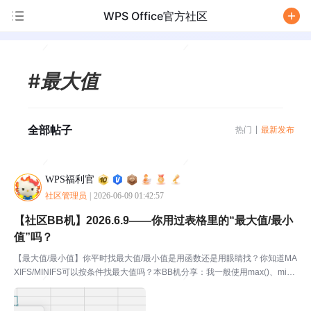
WPS Office官方社区
/
#最大值
全部帖子
热门
最新发布
WPS福利官
社区管理员
|
2026-06-09 01:42:57
【社区BB机】2026.6.9——你用过表格里的“最大值/最小
值”吗？
【最大值/最小值】你平时找最大值/最小值是用函数还是用眼睛找？你知道MA
XIFS/MINIFS可以按条件找最大值吗？本BB机分享：我一般使用max()、min()
函数，但是按条件查找最大值最小值还没有试过捏🚩什么是BB机：社区BB机
来啦！！！🎁福利掉落🔔2...