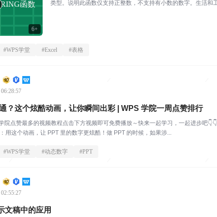
类型。说明此函数仅支持正整数，不支持有小数的数字。生活和工
TRING函数
6+
#
WPS学堂
#
Excel
#
表格
 06:28:57
普通？这个炫酷动画，让你瞬间出彩 | WPS 学院一周点赞排行
学院点赞最多的视频教程点击下方视频即可免费播放～快来一起学习，一起进步吧👇👇0
 推荐理由：用这个动画，让 PPT 里的数字更炫酷！做 PPT 的时候，如果涉...
#
WPS学堂
#
动态数字
#
PPT
 02:55:27
示文稿中的应用