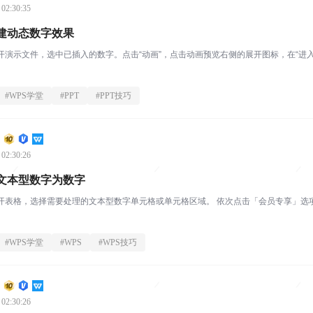
 02:30:35
创建动态数字效果
ice打开演示文件，选中已插入的数字。点击“动画”，点击动画预览右侧的展开图标，在“进
#
WPS学堂
#
PPT
#
PPT技巧
 02:30:26
文本型数字为数字
ice打开表格，选择需要处理的文本型数字单元格或单元格区域。 依次点击「会员专享」选项卡
#
WPS学堂
#
WPS
#
WPS技巧
 02:30:26