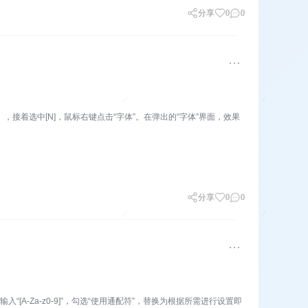
分享
0
0
例），接着选中[N]，鼠标右键点击“字体”。在弹出的“字体”界面，效果
分享
0
0
入“[A-Za-z0-9]”，勾选“使用通配符”，替换为根据所需进行设置即