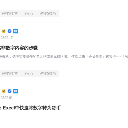
#
WPS学堂
#
WPS
#
WPS技巧
 02:55:17
表格非数字内容的步骤
ce打开表格，选中需要操作的单元格或单元格区域。 依次点击「会员专享」选项卡--->「智
#
WPS学堂
#
WPS
#
WPS技巧
 02:55:03
Excel中快速将数字转为货币