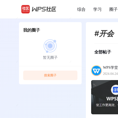
综合
学习
圈子
/
我的圈子
#开会
全部帖子
暂无圈子
WPS学堂
2024-04-24
搜索圈子