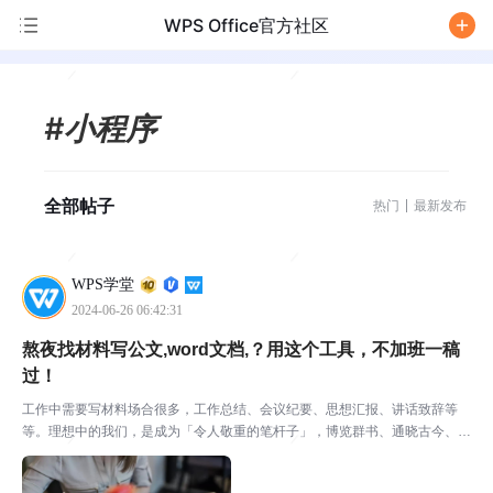
WPS Office官方社区
/
#小程序
全部帖子
热门
最新发布
WPS学堂
2024-06-26 06:42:31
熬夜找材料写公文,word文档,？用这个工具，不加班一稿
过！
工作中需要写材料场合很多，工作总结、会议纪要、思想汇报、讲话致辞等
等。理想中的我们，是成为「令人敬重的笔杆子」，博览群书、通晓古今、党
政财会、才思敏捷、倚马可待，下笔如有神。但事实上的我们，通常只能——
在职场摸爬滚打多年，每到要写工作总结时，那么多材料不知...