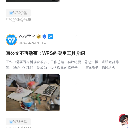
WPS学堂
0
0
分享
WPS学堂
2024-04-24 09:31:45
写公文不再熬夜：WPS的实用工具介绍
工作中需要写材料场合很多，工作总结、会议纪要、思想汇报、讲话致辞等
等。理想中的我们，是成为「令人敬重的笔杆子」，博览群书、通晓古今、党
政财会、才思敏捷、倚马可待，下笔如有神。但事实上的我们，通常只能——
在职场摸爬滚打多年，每到要写工作总结时，那么多材料不知...
10+
WPS学堂