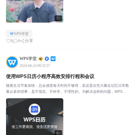
7+
WPS学堂
0
0
分享
WPS学堂
2024-04-24 09:32:57
使用WPS日历小程序高效安排行程和会议
随着生活节奏加快，总会感觉每天时间不够用，若还是仅凭大脑去记忆日常数
量众多的琐事，是不现实、不科学、不理性的。为解决这样的问题，WPS上
线了小程序【WPS日历】，希望能通过日历管理法，帮助用户更合理地规划
时间。同时，相对于其他日历应用，WPS针对日历中的国...
9+