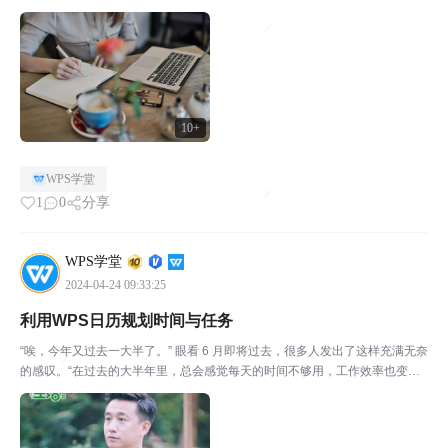
政财会、才思敏捷、倚马可待，下笔如有神。但事实上的我们，通常只能——
在职场摸爬滚打多年，每到要写工作总结时，那么多材料不知...
10+
WPS学堂
1
0
分享
WPS学堂
2024-04-24 09:33:25
利用WPS日历规划时间与任务
“唉，今年又过去一大半了。” 眼看 6 月即将过去，很多人发出了这样充满无奈
的感叹。“在过去的大半年里，总会感觉每天的时间不够用，工作效率也变得
更低效，常常无法处理好各种工作事项，总会在小事情上浪费许多时间。”“工
作低效，逐渐影响到日常生活。比如说：可自由...