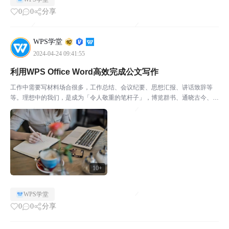
0
0
分享
WPS学堂
2024-04-24 09:41:55
利用WPS Office Word高效完成公文写作
工作中需要写材料场合很多，工作总结、会议纪要、思想汇报、讲话致辞等
等。理想中的我们，是成为「令人敬重的笔杆子」，博览群书、通晓古今、党
政财会、才思敏捷、倚马可待，下笔如有神。但事实上的我们，通常只能——
在职场摸爬滚打多年，每到要写工作总结时，那么多材料不知...
10+
WPS学堂
0
0
分享