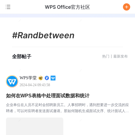
WPS Office官方社区
/
#Randbetween
全部帖子
热门
最新发布
WPS学堂
2024-04-24 09:43:58
如何在WPS表格中处理面试数据和统计
企业单位在人员不足时会招聘新员工。人事招聘时，遇到想要进一步交流的应
聘者，可以对应聘者发送面试邀请。那如何随机生成面试次序、统计面试人
数、并将面试结果转成文字表达方式呢？本期将教大家在面试中所需要的函数
技巧，学会这些小技巧，办公再也没烦恼。本期所使用的软件...