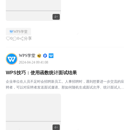
4+
WPS学堂
0
0
分享
WPS学堂
2024-04-24 09:41:08
WPS技巧：使用函数统计面试结果
企业单位在人员不足时会招聘新员工。人事招聘时，遇到想要进一步交流的应
聘者，可以对应聘者发送面试邀请。那如何随机生成面试次序、统计面试人
数、并将面试结果转成文字表达方式呢？本期将教大家在面试中所需要的函数
技巧，学会这些小技巧，办公再也没烦恼。本期所使用的软件...
4+