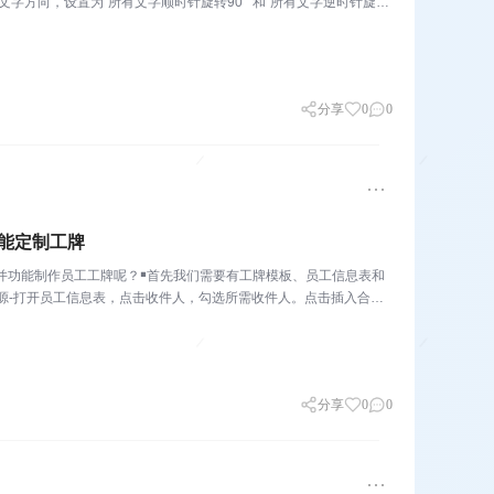
字方向，设置为“所有文字顺时针旋转90°”和“所有文字逆时针旋转
分享
0
0
能定制工牌
并功能制作员工工牌呢？￭首先我们需要有工牌模板、员工信息表和
源-打开员工信息表，点击收件人，勾选所需收件人。点击插入合并
分享
0
0