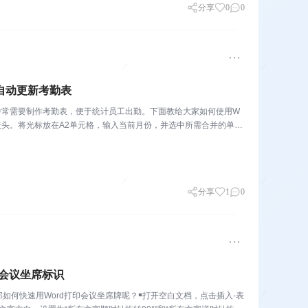
分享
0
0
自动更新考勤表
人事工作中常需要制作考勤表，便于统计员工出勤。下面教给大家如何使用W
表头。将光标放在A2单元格，输入当前月份，并选中所需合并的单
分享
1
0
会议坐席标识
何快速用Word打印会议坐席牌呢？￭打开空白文档，点击插入-表