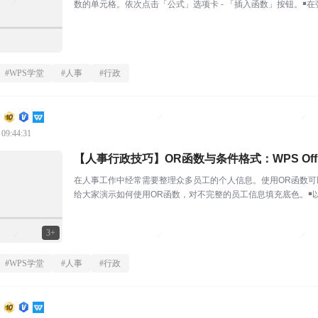
数的单元格。依次点击「公式」选项卡 - 「插入函数」按钮。￭在
F函数。...
#
WPS学堂
#
人事
#
行政
 09:44:31
【人事行政技巧】OR函数与条件格式：WPS Offi
在人事工作中经常需要整理众多员工的个人信息。使用OR函数
给大家演示如何使用OR函数，对不完整的员工信息填充底色。￭
单元格标注为0。选中表...
3+
#
WPS学堂
#
人事
#
行政