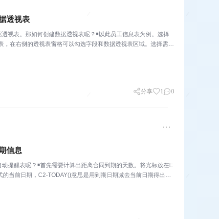
据透视表
据透视表。那如何创建数据透视表呢？￭以此员工信息表为例。选择
作表，在右侧的透视表窗格可以勾选字段和数据透视表区域。选择需要
分享
1
0
期信息
动提醒表呢？￭首先需要计算出距离合同到期的天数。将光标放在E
格式的当前日期，C2-TODAY()意思是用到期日期减去当前日期得出