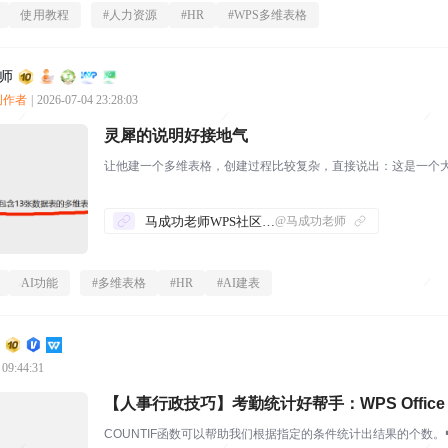
使用教程
#
人力资源
#
HR
#
WPS多维表格
师
质创作者
|
2026-07-04 23:28:03
灵犀的说明好接地气
让他建一个多维表格，创建过程比较复杂，直接说出：这是一个大
马成功老师WPS社区发帖合集
@马成功老师
AI功能
#
多维表格
#
HR
#
AI建表
 09:44:31
【人事行政技巧】考勤统计好帮手：WPS Office E
COUNTIF函数可以帮助我们根据指定的条件统计出结果的个数