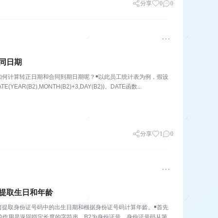
分享
0
0
同日期
如何计算转正日期和合同到期日期呢？￭以此员工统计表为例，假设
B2),MONTH(B2)+3,DAY(B2))。DATE函数...
分享
1
0
提取生日和年龄
何提取身份证号码中的出生日期和根据身份证号码计算年龄。￭首先
ID函数的作用是返回指定长度的字符串，B2为身份证号，身份证号码从第七