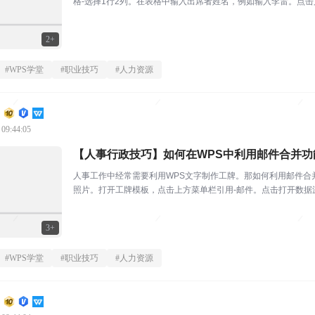
格-选择1行2列。在表格中输入出席者姓名，例如输入李雷。点击文
90°”...
2+
#
WPS学堂
#
职业技巧
#
人力资源
 09:44:05
【人事行政技巧】如何在WPS中利用邮件合并功
人事工作中经常需要利用WPS文字制作工牌。那如何利用邮件合
照片。打开工牌模板，点击上方菜单栏引用-邮件。点击打开数据
域，将除了照片信息的...
3+
#
WPS学堂
#
职业技巧
#
人力资源