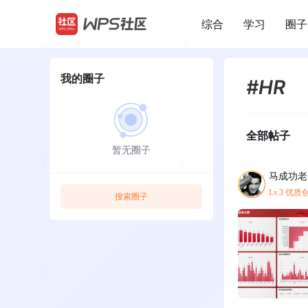
综合
学习
圈子
/
我的圈子
#HR
全部帖子
暂无圈子
马成功老
Lv.3 优
搜索圈子