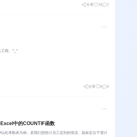
分享
10
2
工程。^_^
分享
8
0
xcel中的COUNTIF函数
。￭以此考勤表为例，若我们想统计员工迟到的情况，鼠标定位于需计