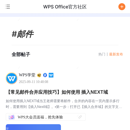
WPS Office官方社区
/
#邮件
全部帖子
热门
最新发布
WPS学堂
2025-09-11 10:48:08
【常见邮件合并应用技巧】如何使用 插入NEXT域
如何使用插入NEXT域当王老师需要将邮件，合并的内容在一页内显示多行
时，需要用到【插入Next域】。▪第一步：打开已【插入合并域】的文字文
档。▪第二步：在最后一行文字下方点击【邮件合并选项卡】下的插入【Next
WPS大会员送福，抢先体验
域】按钮。▪第三步：将上方内容复制到【Next...