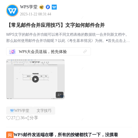
WPS学堂
2023-11-22 08:31:44
【常见邮件合并应用技巧】文字如何邮件合并
WPS文字的邮件合并功能可以将不同文档表格的数据统一合并到新文档中。
那么如何使用邮件合并功能呢？以此《考生基本情况》为例。￭首先点击上方
菜单栏-引用-邮件。点击打开数据源，在弹窗中找到需要合并的表格。然后在
WPS大会员送福，抢先体验
相对应的内容区域中，点击插入合并域，依次插入所需要...
4+
WPS学堂
文字技巧
27
36
分享
WPS邮件发送端在哪，所有的按键都找了一下，没摸着
问