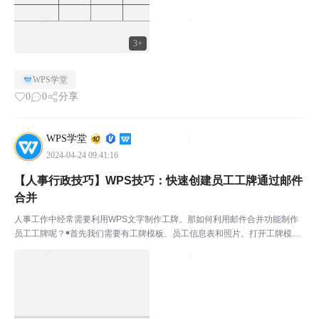
3+
WPS学堂
0
0
分享
WPS学堂
2024-04-24 09:41:16
【人事行政技巧】WPS技巧：快速创建员工工牌通过邮件
合并
人事工作中经常需要利用WPS文字制作工牌。那如何利用邮件合并功能制作
员工工牌呢？￭首先我们需要有工牌模板、员工信息表和照片。打开工牌模
板，点击上方菜单栏引用-邮件。点击打开数据源-打开员工信息表，点击收件
人，勾选所需收件人。点击插入合并域，将除了照片信息的...