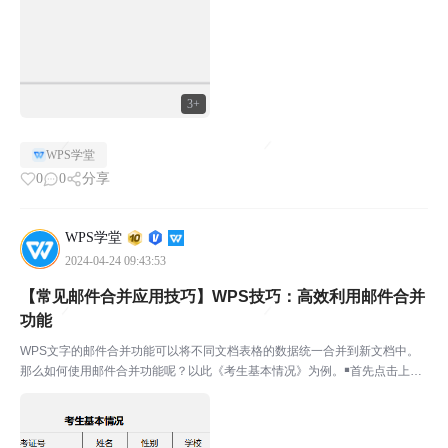
人，勾选所需收件人。点击插入合并域，将除了照片信息的...
3+
WPS学堂
0
0
分享
WPS学堂
2024-04-24 09:43:53
【常见邮件合并应用技巧】WPS技巧：高效利用邮件合并
功能
WPS文字的邮件合并功能可以将不同文档表格的数据统一合并到新文档中。
那么如何使用邮件合并功能呢？以此《考生基本情况》为例。￭首先点击上方
菜单栏-引用-邮件。点击打开数据源，在弹窗中找到需要合并的表格。然后在
相对应的内容区域中，点击插入合并域，依次插入所需要...