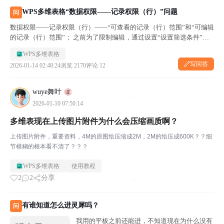
WPS多维表格“数据权限——记录权限（行）”问题
问
数据权限——记录权限（行）——“可查看的记录（行）范围”和“可编辑
的记录（行）范围”； 之前为了限制编辑，通过设置“设置筛选条件”，
并以“日期”为条件设置，但是添加记录如何选择了条件以外的时间，整
WPS多维表格
行就编辑不了了。 能否在“设置筛选条件”的时候，以“记录编号...
写回答
2026-01-14 02:48:24
浏览 2170
评论 12
wuye舞叶
2026-01-10 07:50:14
多维表现在上传图片附件为什么会压缩画质啊？
上传图片附件，重要资料，4M的原图给压缩成2M，2M的给压成600K？？细
节模糊的根本看不清了？？？
WPS多维表格
使用教程
2
2
分享
有谁知道怎么进灵犀吗？
问
我用的平板之前还能进，不知道现在为什么没有