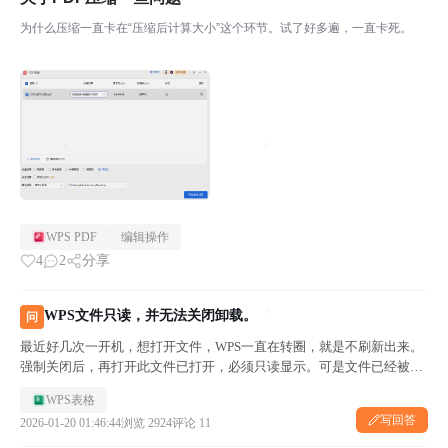
为什么压缩一直卡在“压缩后计算大小”这个环节。试了好多遍，一直卡死。
WPS PDF
编辑操作
4
2
分享
WPS文件只读，并无法关闭卸载。
问
最近好几次一开机，想打开文件，WPS一直在转圈，就是不刷新出来。
强制关闭后，再打开此文件已打开，必须只读显示。可是文件已经被强
制关闭了，然后想要卸载重装WPS，显示你有et. exe未关闭，不能卸
WPS表格
载。打开任务管理器找到此任务，要关闭显示无法访问。
写回答
2026-01-20 01:46:44
浏览 2924
评论 11