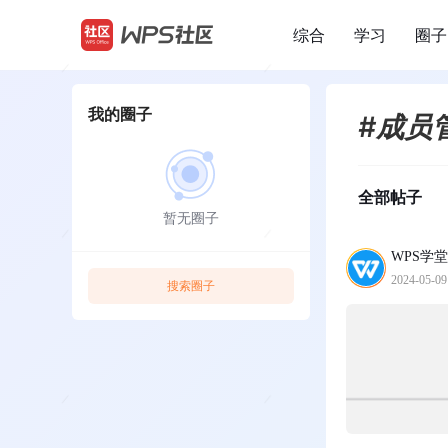
综合
学习
圈子
/
我的圈子
#成员
全部帖子
暂无圈子
WPS学堂
2024-05-09
搜索圈子