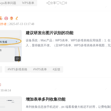
wps表单问题
WPS表单
分享
1
0
心创作者
|
2025-07-13 13:17:48
建议研发出图片识别的功能
设备系统：Mac产品：WPS表单、WPS多维表格应用场景：1
入，显得极其不便。（且WPS表单、WPS多维表格表单视图，无
于人工检查...
4+
#
WPS多维表格
#
WPS表单
#
反馈
 10:44:14
增加表单多列收集功能
单列收集信息放手机还好，pc 端看着傻大粗还不好用，让费电