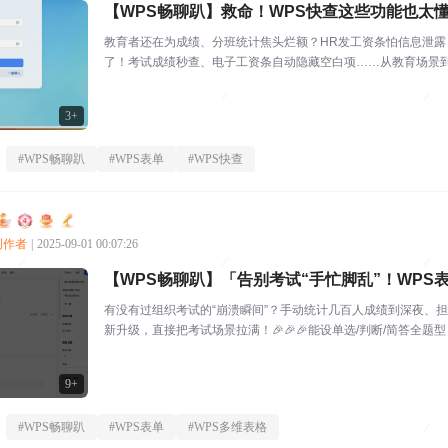
【WPS畅聊趴】救命！WPS快查这些功能也太懂打
教育者还在为成绩、分班统计焦头烂额？HR发工资条怕信息泄露
了！考试成绩秒查、电子工资条自动隐藏空白项……从教育场景
点」，用过的都说「离不开了...
3+
#
WPS畅聊趴
#
WPS表单
#
WPS快查
心创作者
|
2025-09-01 00:07:26
【WPS畅聊趴】「告别考试“手忙脚乱”！WPS表
有没有过组织考试的“崩溃瞬间”？手动统计几百人成绩到深夜、担
新升级，直接把考试场景拉满！🎉🎉🎉能设单选/判断/简答
功能。WPS表单-考...
9+
#
WPS畅聊趴
#
WPS表单
#
WPS多维表格