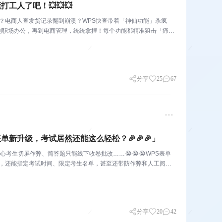
工人了吧！💥💥💥
？电商人查发货记录翻到崩溃？WPS快查带着「神仙功能」杀疯
到职场办公，再到电商管理，统统拿捏！每个功能都精准狙击「痛
分享
25
67
单新升级，考试居然还能这么轻松？🎉🎉🎉」
心考生切屏作弊、简答题只能线下收卷批改……😭😭😭WPS表单
全题型，还能指定考试时间、限定考生名单，甚至还带防作弊和人工阅卷
分享
20
42