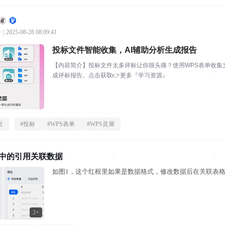
公
|
2025-08-28 08:09:41
投标文件智能收集，AI辅助分析生成报告
【内容简介】投标文件太多评标让你很头痛？使用WPS表单收集
成评标报告。点击获取👉更多『学习资源』
社
#
投标
#
WPS表单
#
WPS灵犀
里中的引用关联数据
如图1，这个红框里如果是数据格式，修改数据后在关联表
2+