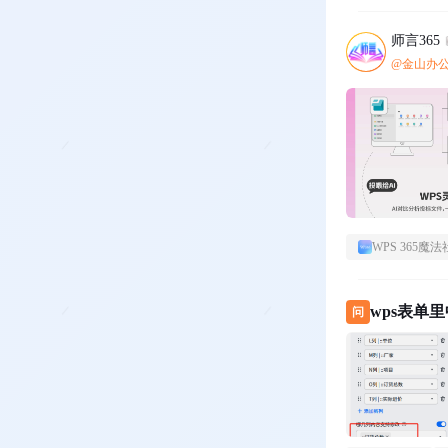
师言365
@金山办
WPS 365魔法
wps表单
问