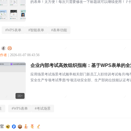
的表单！太方便！每次只需要修改一下标题就可以继续使用！🚩什
#
WPS表单
#
智能表单
#
表单功能
创作者
|
2026-01-07 06:43:56
企业内部考试高效组织指南：基于WPS表单的全
应用场景考试场景考试频率相关部门新员工入职培训考试每月/每
安全生产专项考试季度/专项活动安全部、生产部岗位技能认证考试
售部、客服部合规...
16+
社
#
WPS表单
#
考试场景
利官