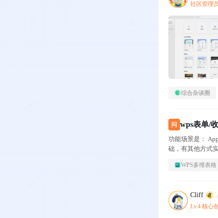
社区管理
综合杂谈圈
wps表单
问
功能场景是： A
础，有其他方式
WPS多维表格
Cliff
Lv.4 核