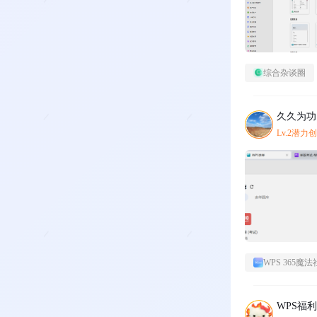
综合杂谈圈
久久为功
Lv.2潜力
WPS 365魔法
WPS福