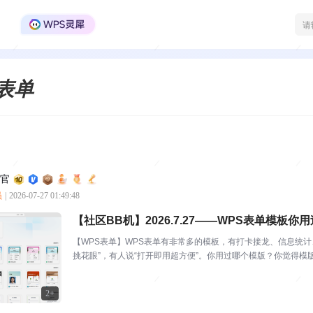
WPS Office官方社区
S表单
利官
员
|
2026-07-27 01:49:48
【社区BB机】2026.7.27——WPS表单模板你
【WPS表单】WPS表单有非常多的模板，有打卡接龙、信息统
挑花眼”，有人说“打开即用超方便”。你用过哪个模版？你觉得模版
用的方式是...
2+