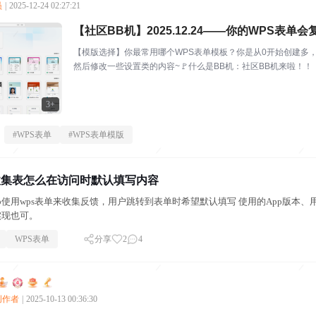
员
|
2025-12-24 02:27:21
【社区BB机】2025.12.24——你的WPS表单
【模版选择】你最常用哪个WPS表单模板？你是从0开始创建多
然后修改一些设置类的内容~🚩什么是BB机：社区BB机来啦！！！
则：抽评...
3+
#
WPS表单
#
WPS表单模版
/收集表怎么在访问时默认填写内容
pp使用wps表单来收集反馈，用户跳转到表单时希望默认填写 使用的App版本、
实现也可。
WPS表单
分享
2
4
心创作者
|
2025-10-13 00:36:30