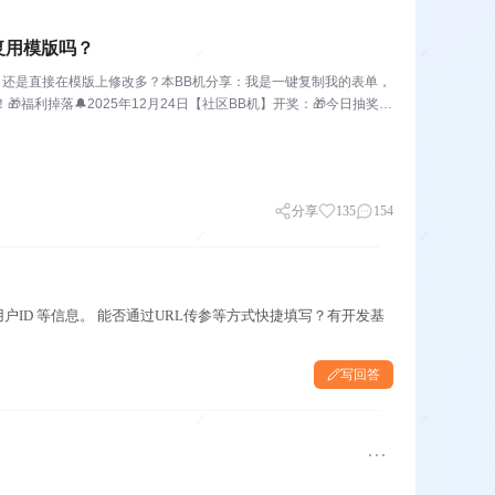
会复用模版吗？
，还是直接在模版上修改多？本BB机分享：我是一键复制我的表单，
福利掉落🔔2025年12月24日【社区BB机】开奖：🎁今日抽奖规
分享
135
154
用户ID 等信息。 能否通过URL传参等方式快捷填写？有开发基
写回答