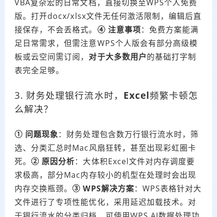
VBA复杂宏的日常文档，直接切换至WPS个人免费
版。打开docx/xlsx文件无任何激活限制，编辑后直
接保存，不会丢格式。
④ 注意事项
：免费方案能满
足日常需求，但需注意WPS个人版会有部分高级模
板或云空间需订阅，
对于大多数用户
的基础打字制
表完全足够。
3. 财务处理银行流水时，
Excel
频繁卡顿怎
么解决？
① 问题现象
：财务处理包含数万行银行流水时，筛
选、分类汇总时Mac风扇狂转，甚至出现彩虹圈卡
死。
② 原因分析
：大体积Excel文件对内存调度要
求极高，部分Mac内存较小的机型在处理时会出现
内存交换瓶颈。
③ WPS解决方案
：WPS表格针对大
文件进行了专项性能优化，采用延迟加载技术。对
于银行流水的分类归档，可使用WPS AI数据处理功