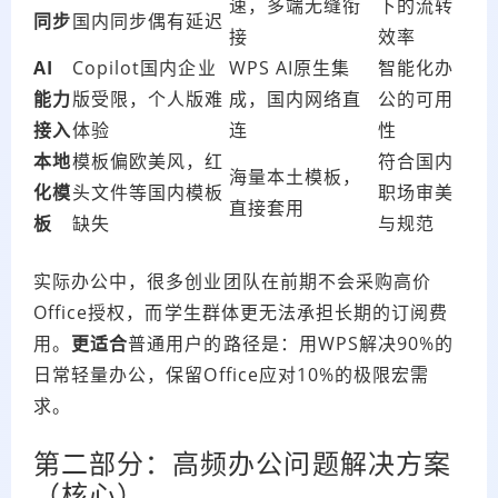
速，多端无缝衔
下的流转
同步
国内同步偶有延迟
接
效率
AI
Copilot国内企业
WPS AI原生集
智能化办
能力
版受限，个人版难
成，国内网络直
公的可用
接入
体验
连
性
本地
模板偏欧美风，红
符合国内
海量本土模板，
化模
头文件等国内模板
职场审美
直接套用
板
缺失
与规范
实际办公中，很多创业团队在前期不会采购高价
Office授权，而学生群体更无法承担长期的订阅费
用。
更适合
普通用户的路径是：用WPS解决90%的
日常轻量办公，保留Office应对10%的极限宏需
求。
第二部分：高频办公问题解决方案
（核心）