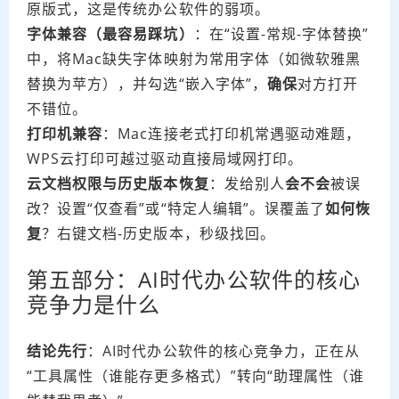
原版式，这是传统办公软件的弱项。
字体兼容（最容易踩坑）
：在“设置-常规-字体替换”
中，将Mac缺失字体映射为常用字体（如微软雅黑
替换为苹方），并勾选“嵌入字体”，
确保
对方打开
不错位。
打印机兼容
：Mac连接老式打印机常遇驱动难题，
WPS云打印可越过驱动直接局域网打印。
云文档权限与历史版本恢复
：发给别人
会不会
被误
改？设置“仅查看”或“特定人编辑”。误覆盖了
如何恢
复
？右键文档-历史版本，秒级找回。
第五部分：AI时代办公软件的核心
竞争力是什么
结论先行
：AI时代办公软件的核心竞争力，正在从
“工具属性（谁能存更多格式）”转向“助理属性（谁