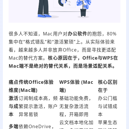
很多人不知道，Mac用户对
办公软件
的抱怨，80%
集中在“格式错乱”和“激活繁琐”上。从实际体验来
看，越来越多人并非放弃Office，而是寻找更适配
Mac的替代方案。
核心原因在于，Office与WPS在
Mac端不是绝对的替代关系，而是场景适配关系。
痛点
传统Office体验
WPS体验 (Mac
核心区别
维度
(Mac端)
端)
在于
激活
订阅制成本高，频
基础功能免费，
办公门槛
与成
繁提示激活，账户
无复杂激活流
与试错成
本
异常易锁
程，开箱即用
本
云文档本地化加
苹果生态
多端
依赖OneDrive，