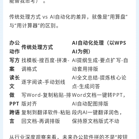
能替我思考）”。
传统处理方式 vs AI自动化的差异，就像是“用算盘”
与“用计算器”的区别。
办公
AI自动化处理（以WPS
传统处理方式
动作
AI为例）
写方
找模板-搜百度-拼凑-
AI提纲生成-要点扩写-自
案
调格式
动套用排版
读长
AI全文总结-提炼核心论
逐字阅读-手动划线
文
点-生成问答
做
写Word-复制粘贴-排
Word文档一键转PPT，
PPT
版对齐
AI自动配图排版
跨语
复制到翻译软件-粘贴
段内AI一键翻译润色，
言
回文档-再调排版
保持原文档版式不动
从行业深度观察来看，未来办公软件拼的不是“按钮