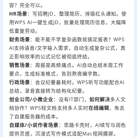
容？完全可以。
HR场景
：写招聘JD、整理简历、排版红头通知。使
用WPS AI一键生成JD，批量处理简历信息，大幅降
低重复劳动。
财务场景
：能不能不学复杂函数就搞定报表？WPS
AI支持语音/文字输入需求，自动生成复杂公式，真
正影响效率的公式记忆被彻底终结。
销售场景
：周报是高频痛点。AI自动总结本周工作
要点，生成标准格式，告别熬夜编字数。
行政场景
：会议纪要最耗时。WPS听写功能配合AI
总结，录音直接转为结构化纪要。
创业公司/小微企业
：没有IT部门，
如何解决
多人文
档协作？WPS轻文档支持多人实时
在线编辑
，免去
了自建服务器的成本。
自媒体/小说作者场景
：思路卡壳时，AI续写与润色
提供灵感，沉浸式写作模式适配Mac视网膜屏。