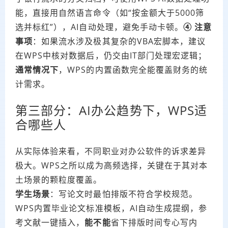
能，直接用自然语言命令（如“按金额大于5000筛
选并标红”），AI自动处理，避免手动卡顿。
④ 注意
事项
：如果流水涉及极其复杂的VBA宏脚本，建议
在WPS中核对数据后，仍交由IT部门处理宏逻辑；
通常情况下
，WPS的内置函数完全能覆盖财务的统
计需求。
第三部分：AI办公趋势下，WPS适
合哪些人
从实际体验来看，不同职业对办公软件的诉求差异
极大。WPS之所以成为高频选择，关键在于其对本
土场景的颗粒度覆盖。
学生场景
：写论文时最怕排版不符合学校规范。
WPS内置毕业论文标准模板，AI自动生成提纲，参
考文献一键插入，
能不能
省下排版时间专心写内