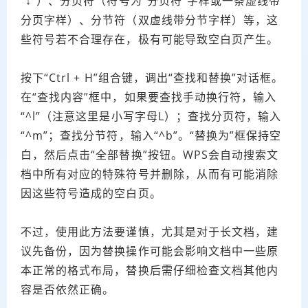
“↓”）、分页符（符号为“分页符”字样或一条虚线带
分页字样）、分节符（双虚线带分节字样）等，这
些符号若不合理存在，极有可能导致空白页产生。
按下“Ctrl + H”组合键，调出“查找和替换”对话框。
在“查找内容”框中，如果要查找手动换行符，输入
“^l”（注意这里是小写字母L）；查找分页符，输入
“^m”；查找分节符，输入“^b”。“替换为”框保持空
白，然后点击“全部替换”按钮。WPS会自动搜索文
档中所有对应的特殊符号并删除，从而有可能消除
因这些符号造成的空白页。
不过，使用此方法要谨慎，尤其是对于长文档，建
议先备份，因为替换操作可能会影响文档中一些原
本正常的格式布局，替换后需仔细检查文档其他内
容是否依然正确。