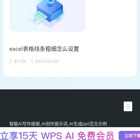
excel表格线条粗细怎么设置
43184
2024-09-04
WPS BBS
加搜toBSEO
加搜科技 AIGC SEO
TideFlow AI SEO自动化营销
Learn English in Singapore
物流供应链资讯
生产管理资讯中心
latest biotech and ELN news
新加坡英语培训
工单管理
智能AI写作提纲_AI创作提示词_AI生成ppt范文示例
粤ICP备13015957号