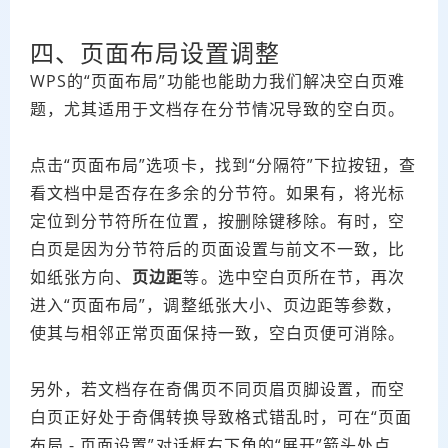
四、页面布局设置调整
WPS的“页面布局”功能也能助力我们解决空白页难
题，尤其适用于文档存在分节情况导致的空白页。
点击“页面布局”选项卡，找到“分隔符”下拉按钮，查
看文档中是否存在多余的分节符。如果有，将光标
定位到分节符所在位置，按删除键移除。有时，空
白页是因为分节符后的页面设置与前文不一致，比
如纸张方向、
页边距
等。选中空白页所在节，再次
进入“页面布局”，调整纸张大小、页边距等参数，
使其与相邻正常页面保持一致，空白页便可消除。
另外，若文档存在奇偶页不同页眉页脚设置，而空
白页正好处于奇偶转换导致格式错乱时，可在“页面
布局 - 页面设置”对话框右下角的“展开”箭头处点